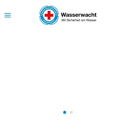
Skip to main content
Mit Sicherheit am Wasser
WASSERWACHT
BAYERN
Wasserwacht Bayern
Wasserwacht Bayern